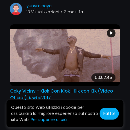
yunyminaya
13 Visualizzazioni
•
3 mesi fa
00:02:45
Ceky Viciny - Klok Con Klok | Klk con Klk (Video
Oficial) #wbc2017
yunyminaya
Questo sito Web utilizza i cookie per
13 Visualizzazioni
•
3 mesi fa
assicurarti la migliore esperienza sul nostro
Fatto!
sito Web.
Per saperne di più