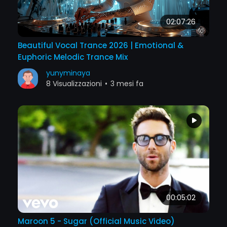
02:07:26
Beautiful Vocal Trance 2026 | Emotional &
Euphoric Melodic Trance Mix
yunyminaya
8 Visualizzazioni
•
3 mesi fa
00:05:02
Maroon 5 - Sugar (Official Music Video)