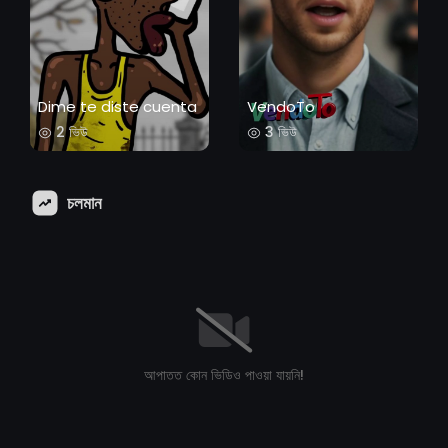
Dime te diste cuenta
VendoTo
2 ভিউ
3 ভিউ
চলমান
আপাতত কোন ভিডিও পাওয়া যায়নি!