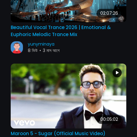
02:07:26
Beautiful Vocal Trance 2026 | Emotional &
Euphoric Melodic Trance Mix
yunyminaya
8 ভিউ
•
3 মাস আগে
00:05:02
Maroon 5 - Sugar (Official Music Video)