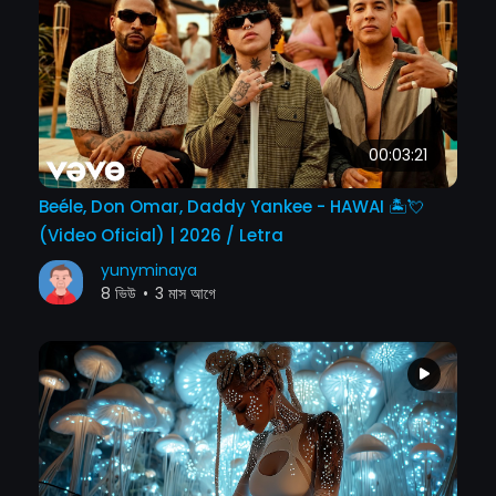
00:03:21
Beéle, Don Omar, Daddy Yankee - HAWAI 🏝️💘
(Video Oficial) | 2026 / Letra
yunyminaya
8 ভিউ
•
3 মাস আগে