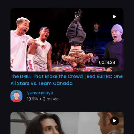
00:19:34
The DRILL That Broke the Crowd | Red Bull BC One
All Stars vs. Team Canada
yunyminaya
19 ভিউ
•
3 মাস আগে