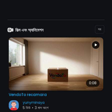
সব
ফিল্ম এবং অ্যানিমেশন
0:08
VendoTo recamara
yunyminaya
5 ভিউ
•
3 মাস আগে