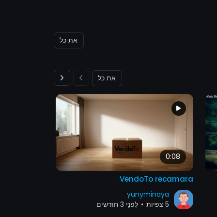
את כל
את כל
00:19:34
0:08
 the Crowd |
VendoTo recamara
ars vs. Team
yunyminaya
Canada
5 צפיות
•
לִפנֵי 3 חודשים
inaya
19 צפיות