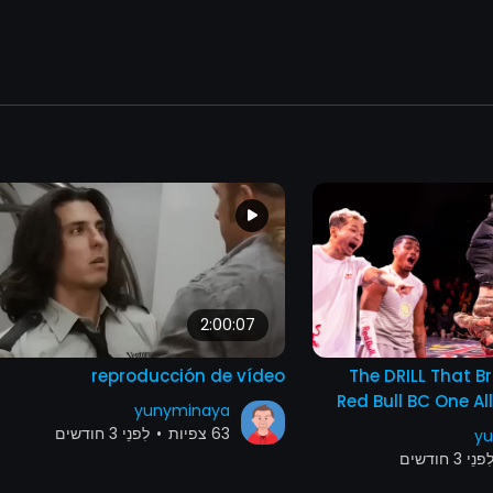
2:00:07
reproducción de vídeo
The DRILL That B
Red Bull BC One Al
yunyminaya
63 צפיות
•
לִפנֵי 3 חודשים
yu
נֵי 3 חודשים