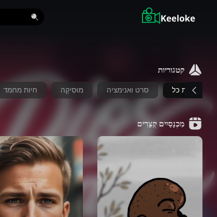
קטגוריות
את כל
סרט ואנימציה
מוּסִיקָה
חיות מחמד
מִכְנָסַיִים קְצָרִים