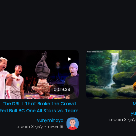
00:19:34
The DRILL That Broke the Crowd |
M
Red Bull BC One All Stars vs. Team
yu
Canada
ִפנֵי 3 חודשים
yunyminaya
19 צפיות
•
לִפנֵי 3 חודשים