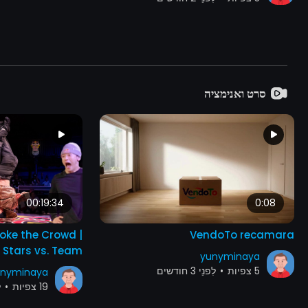
סרט ואנימציה
00:19:34
0:08
roke the Crowd |
VendoTo recamara
l Stars vs. Team
yunyminaya
Canada
5 צפיות
•
לִפנֵי 3 חודשים
nyminaya
19 צפיות
•
לִפ