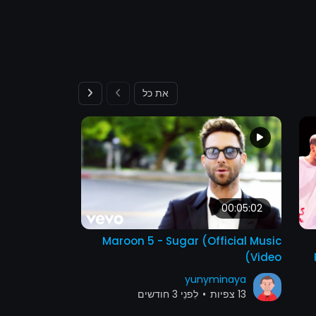
את כל
00:02:45
00:05:02
lok | Klk con
Maroon 5 - Sugar (Official Music
ial) #wbc2017
Video)
inaya
yunyminaya
13 צפיות
•
לִפנֵי 3 חודשים
13 צפיות